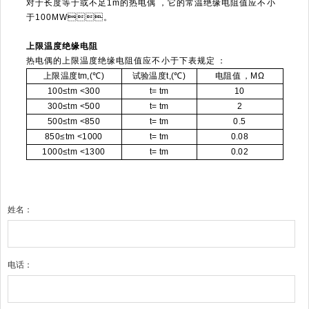
对于长度等于或不足1m的热电偶，它的常温绝缘电阻值应不小
于100MW。
上限温度绝缘电阻
热电偶的上限温度绝缘电阻值应不小于下表规定：
上限温度tm,(℃)
试验温度t,(℃)
电阻值，MΩ
100
≤tm <300
t= tm
10
300
≤tm <500
t= tm
2
500
≤tm <850
t= tm
0.5
850
≤tm <1000
t= tm
0.08
1000
≤tm <1300
t= tm
0.02
姓名：
电话：