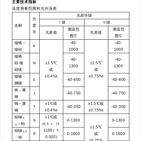
主要技术指标
温度测量范围和允许误差
允差等级
分
Ⅰ级
Ⅱ级
名称
度
测温范
测温范
号
允差值
允差值
围℃
围℃
镍铬－
-40-
-40-
Ｋ
镍硅
1000
1000
镍铬
-40-
-40-
硅-镍
Ｎ
±1.5℃
±2.5℃
1300
1300
硅镁
或
或
±0.4%t
±0.75%t
镍铬－
Ｅ
-40-800
-40-800
铜镍
铁－康
Ｊ
-40-750
-40-750
铜
铜－康
±1℃或
±1.5℃或
Ｔ
-40-350
-40-350
铜
±0.4%t
±0.75%t
铂铑
±1℃或
１
Ｓ
0-1300
0-1300
－铂
±(１＋（t-
０
±1.5℃
1100）×
铂铑
１3
Ｒ
0-1600
或
0-1600
0.003)
－铂
±0.25%