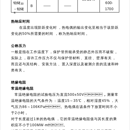
铂铑
600-
30
Ｂ
——
——
－铂铑
1700
６
热响应时间
在温度出现阶跃变化时，热电偶的输出变化至相当于该阶跃
变化的50%所需要的时间，称为热响应时间。
公称压力
一般是指在工作温度下，保护管所能承受的静态外压而不破裂。
实际上，容许工作压力不仅与保护管材料、直径、壁厚有关，
而且还与其结构、安装方法、置入深度以及被测介质的流速和种
类有关。
绝缘电阻
常温绝缘电阻
常温绝缘电阻的试验电压为直流500±50V，测量常
温绝缘电阻的大气条件为：温度15～35℃，相对湿度45%，大
气压力86～106KPa。热电偶在该条件下放置时间不小
于2小时。
对于长度超过1米的热电偶，它的常温绝缘电阻值与其长度的乘
积应不小于100MW·m。