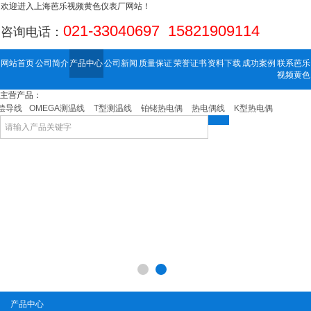
欢迎进入上海芭乐视频黄色仪表厂网站！
021-33040697 15821909114
咨询电话：
网站首页
公司简介
产品中心
公司新闻
质量保证
荣誉证书
资料下载
成功案例
联系芭乐
视频黄色
主营产品：
偿导线
OMEGA测温线
T型测温线
铂铑热电偶
热电偶线
K型热电偶
补偿导线
产品中心